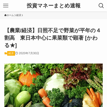
投資マネーまとめ速報
ホーム
経済
【農業/経済】日照不足で野菜が平年の４
割高 東日本中心に果菜類で顕著 [かわ
る★]
2020年7月30日
経済