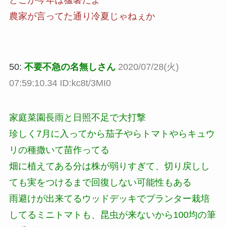
どこが今年は猛暑だよ
農家が言ってた通り冷夏じゃねぇか
50:
不要不急の名無しさん
2020/07/28(火)
07:59:10.34 ID:kc8t/3MI0
家庭菜園長雨と日照不足で大打撃
珍しく7月に入ってから茄子やらトマトやらキュウ
リの種撒いて苗作ってる
畑に植えてある分は株が弱りすぎて、切り戻しし
ても実をつけるまで回復しない可能性もある
雨避けが出来てるウッドデッキでプランター栽培
してるミニトマトも、昆虫が来ないから100均の筆