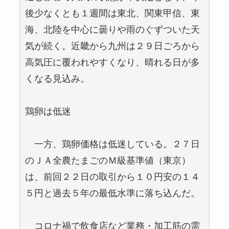
後少なくとも１週間は東北、関東甲信、東
海、北陸を中心に曇りや雨のぐずついた天
気が続く。近畿から九州は２９日ごろから
高気圧に覆われやすくなり、晴れる日が多
くなる見込み。
鶏卵は低迷
一方、鶏卵価格は低迷している。２７日
のＪＡ全農たまごのＭ級基準値（東京）
は、前回２２日の取引から１０円安の１４
５円と過去５年の最低水準に落ち込んだ。
コロナ禍で飲食店など業務・加工筋の需