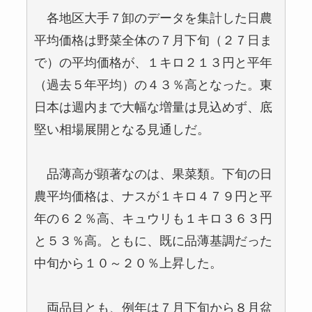
各地区大手７卸のデータを集計した日農
平均価格は野菜全体の７月下旬（２７日ま
で）の平均価格が、１キロ２１３円と平年
（過去５年平均）の４３％高となった。東
日本は週内まで大幅な増量は見込めず、底
堅い相場展開となる見通しだ。
品薄高が顕著なのは、果菜類。下旬の日
農平均価格は、ナスが１キロ４７９円と平
年の６２％高、キュウリも１キロ３６３円
と５３％高。ともに、既に品薄基調だった
中旬から１０～２０％上昇した。
両品目とも、例年は７月下旬から８月盆