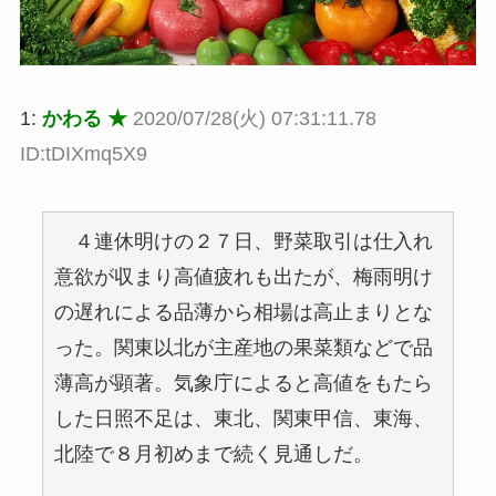
1:
かわる ★
2020/07/28(火) 07:31:11.78
ID:tDIXmq5X9
４連休明けの２７日、野菜取引は仕入れ
意欲が収まり高値疲れも出たが、梅雨明け
の遅れによる品薄から相場は高止まりとな
った。関東以北が主産地の果菜類などで品
薄高が顕著。気象庁によると高値をもたら
した日照不足は、東北、関東甲信、東海、
北陸で８月初めまで続く見通しだ。