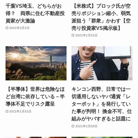
千葉VS埼玉、どちらがお
【米株式】ブロック氏が空
得？ 両県に住む不動産投
売りポジション縮小、弱気
資家が大激論
派狙う「群衆」かわす【空
売り投資家VS掲示板】
2021年2月1日
2021年1月31日
【半導体】世界は危険なほ
キンコン西野、日常では一
ど台湾に依存している－半
切通用しないヤバ通貨「レ
導体不足でリスク露呈
ターポット」を発行してい
た事が判明！ 換金不可、仕
2021年1月31日
組みがヤバすぎると話題に
2021年1月30日