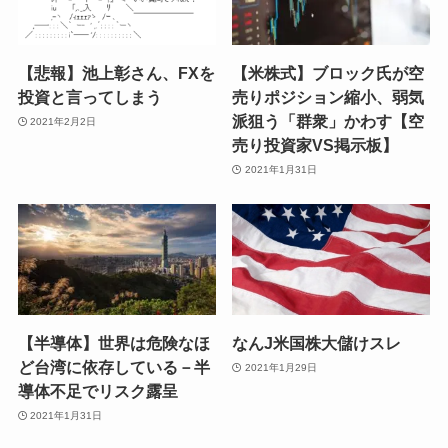
【悲報】池上彰さん、FXを
【米株式】ブロック氏が空
投資と言ってしまう
売りポジション縮小、弱気
派狙う「群衆」かわす【空
2021年2月2日
売り投資家VS掲示板】
2021年1月31日
【半導体】世界は危険なほ
なんJ米国株大儲けスレ
ど台湾に依存している－半
2021年1月29日
導体不足でリスク露呈
2021年1月31日