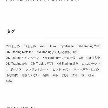
タグ
2chまとめ
FXまとめ
kabu
kuro
mybitwallet
XM Trading 2ch
XM Trading Neteller
XM Tradingよくある質問と回答
XM Tradingキャンペーン
XM Tradingヤフー知恵袋
XM Trading入金
XM Trading出金
XM Trading 評判
XM Trading 評判
xmコンテスト
xmボーナス
クレジットカード
ビットコイン
マネー系2chまとめ
仮想通貨
働きたくない
副業
年収
投資
政治
株
税金
経済