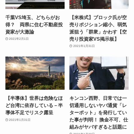
千葉VS埼玉、どちらがお
【米株式】ブロック氏が空
得？ 両県に住む不動産投
売りポジション縮小、弱気
資家が大激論
派狙う「群衆」かわす【空
売り投資家VS掲示板】
2021年2月1日
2021年1月31日
【半導体】世界は危険なほ
キンコン西野、日常では一
ど台湾に依存している－半
切通用しないヤバ通貨「レ
導体不足でリスク露呈
ターポット」を発行してい
た事が判明！ 換金不可、仕
2021年1月31日
組みがヤバすぎると話題に