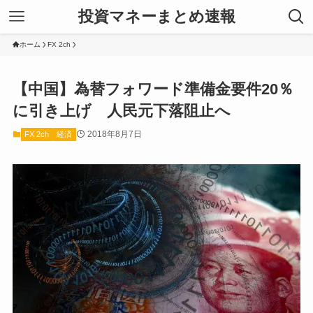
投資マネーまとめ速報
ホーム
FX 2ch
【中国】為替フォワード準備金要件20％
に引き上げ 人民元下落阻止へ
2018年8月7日
FX 2ch
経済