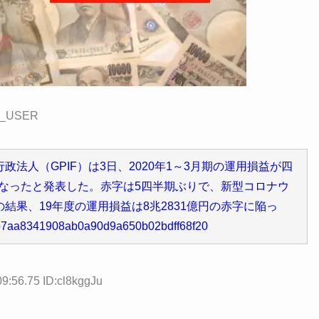
_USER
法人（GPIF）は3日、2020年1～3月期の運用損益が四
字になったと発表した。赤字は5四半期ぶりで、新型コロナウ
結果、19年度の運用損益は8兆2831億円の赤字に陥っ
d1b7aa8341908ab0a90d9a650b02bdff68f20
9:56.75 ID:cl8kggJu