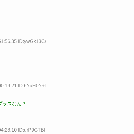
51:56.35 ID:ywGk13C/
00:19.21 ID:6YuH0Y+l
プラスなん？
04:28.10 ID:urP9GTBI