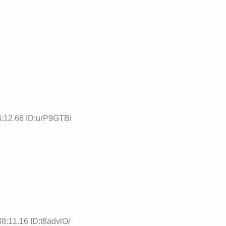
6:12.66 ID:urP9GTBI
8:11.16 ID:t8advlO/