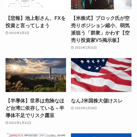
【悲報】池上彰さん、FXを
【米株式】ブロック氏が空
投資と言ってしまう
売りポジション縮小、弱気
派狙う「群衆」かわす【空
2021年2月2日
売り投資家VS掲示板】
2021年1月31日
【半導体】世界は危険なほ
なんJ米国株大儲けスレ
ど台湾に依存している－半
2021年1月29日
導体不足でリスク露呈
2021年1月31日