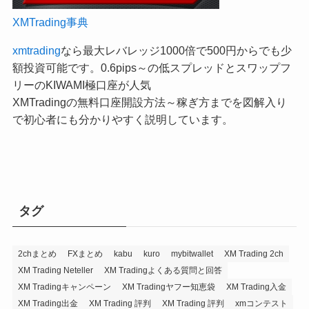
XMTrading事典
xmtrading
なら最大レバレッジ1000倍で500円からでも少
額投資可能です。0.6pips～の低スプレッドとスワップフ
リーのKIWAMI極口座が人気
XMTradingの無料口座開設方法～稼ぎ方までを図解入り
で初心者にも分かりやすく説明しています。
タグ
2chまとめ
FXまとめ
kabu
kuro
mybitwallet
XM Trading 2ch
XM Trading Neteller
XM Tradingよくある質問と回答
XM Tradingキャンペーン
XM Tradingヤフー知恵袋
XM Trading入金
XM Trading出金
XM Trading 評判
XM Trading 評判
xmコンテスト