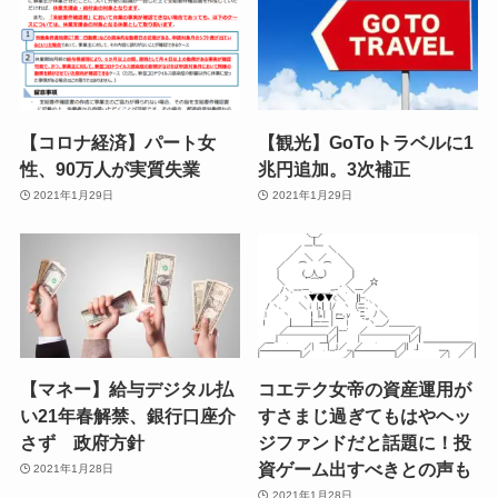
【コロナ経済】パート女
【観光】GoToトラベルに1
性、90万人が実質失業
兆円追加。3次補正
2021年1月29日
2021年1月29日
【マネー】給与デジタル払
コエテク女帝の資産運用が
い21年春解禁、銀行口座介
すさまじ過ぎてもはやヘッ
さず 政府方針
ジファンドだと話題に！投
資ゲーム出すべきとの声も
2021年1月28日
2021年1月28日