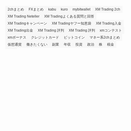
2chまとめ
FXまとめ
kabu
kuro
mybitwallet
XM Trading 2ch
XM Trading Neteller
XM Tradingよくある質問と回答
XM Tradingキャンペーン
XM Tradingヤフー知恵袋
XM Trading入金
XM Trading出金
XM Trading 評判
XM Trading 評判
xmコンテスト
xmボーナス
クレジットカード
ビットコイン
マネー系2chまとめ
仮想通貨
働きたくない
副業
年収
投資
政治
株
税金
経済
FXまとめTwitter
@FX_matome からのツイート
©
投資マネーまとめ速報.