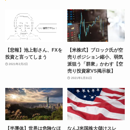
【悲報】池上彰さん、FXを
【米株式】ブロック氏が空
投資と言ってしまう
売りポジション縮小、弱気
派狙う「群衆」かわす【空
2021年2月2日
売り投資家VS掲示板】
2021年1月31日
【半導体】世界は危険なほ
なんJ米国株大儲けスレ