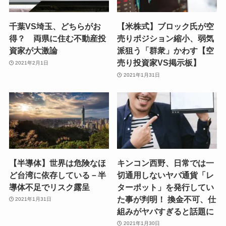
千葉VS埼玉、どちらがお
【米株式】ブロック氏が空
得？ 両県に住む不動産投
売りポジション縮小、弱気
資家が大激論
派狙う「群衆」かわす【空
売り投資家VS掲示板】
2021年2月1日
2021年1月31日
【半導体】世界は危険なほ
キンコン西野、日常では一
ど台湾に依存している－半
切通用しないヤバ通貨「レ
導体不足でリスク露呈
ターポット」を発行してい
た事が判明！ 換金不可、仕
2021年1月31日
組みがヤバすぎると話題に
2021年1月30日