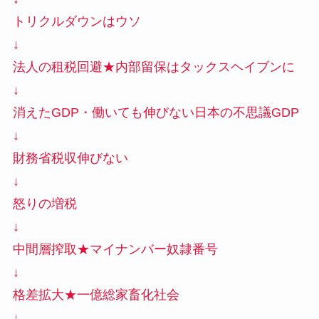
トリクルダウンはウソ
↓
法人の租税回避★内部留保はタックスヘイブンに
↓
消えたGDP・働いても伸びない日本の不思議GDP
↓
財務省税収伸びない
↓
怒りの増税
↓
中間層搾取★マイナンバー奴隷番号
↓
格差拡大★一億総家畜化社会
↓