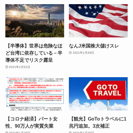
【半導体】世界は危険なほ
なんJ米国株大儲けスレ
ど台湾に依存している－半
2021年1月29日
導体不足でリスク露呈
2021年1月31日
【コロナ経済】パート女
【観光】GoToトラベルに1
性、90万人が実質失業
兆円追加。3次補正
2021年1月29日
2021年1月29日