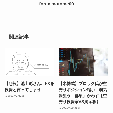
forex matome00
関連記事
【悲報】池上彰さん、FXを
【米株式】ブロック氏が空
投資と言ってしまう
売りポジション縮小、弱気
派狙う「群衆」かわす【空
2021年2月2日
売り投資家VS掲示板】
2021年1月31日