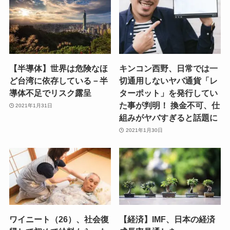
【半導体】世界は危険なほ
キンコン西野、日常では一
ど台湾に依存している－半
切通用しないヤバ通貨「レ
導体不足でリスク露呈
ターポット」を発行してい
た事が判明！ 換金不可、仕
2021年1月31日
組みがヤバすぎると話題に
2021年1月30日
ワイニート（26）、社会復
【経済】IMF、日本の経済