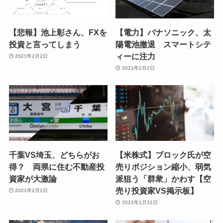
【悲報】池上彰さん、FXを
【電力】パナソニック、太
投資と言ってしまう
陽電池撤退 スマートシテ
ィーに注力
2021年2月2日
2021年2月2日
千葉VS埼玉、どちらがお
【米株式】ブロック氏が空
得？ 両県に住む不動産投
売りポジション縮小、弱気
資家が大激論
派狙う「群衆」かわす【空
売り投資家VS掲示板】
2021年2月1日
2021年1月31日