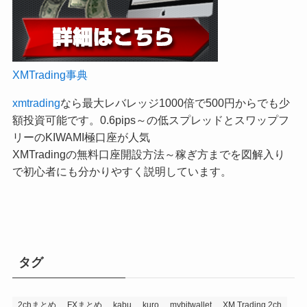
XMTrading事典
xmtrading
なら最大レバレッジ1000倍で500円からでも少
額投資可能です。0.6pips～の低スプレッドとスワップフ
リーのKIWAMI極口座が人気
XMTradingの無料口座開設方法～稼ぎ方までを図解入り
で初心者にも分かりやすく説明しています。
タグ
2chまとめ
FXまとめ
kabu
kuro
mybitwallet
XM Trading 2ch