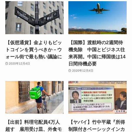
【仮想通貨】金よりもビッ
【国際】渡航時の2週間待
トコインを買うべきか－ウ
機免除 中国とビジネス往
ォール街で最も熱い議論に
来再開。中国に帰国後は14
日間待機必要
2020年12月4日
2020年12月4日
【出前】料理宅配員4万人
【ヤバイ】竹中平蔵『所得
超す 雇用受け皿、外食モ
制限付きベーシックインカ