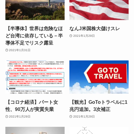
【半導体】世界は危険なほ
なんJ米国株大儲けスレ
ど台湾に依存している－半
2021年1月29日
導体不足でリスク露呈
2021年1月31日
【コロナ経済】パート女
【観光】GoToトラベルに1
性、90万人が実質失業
兆円追加。3次補正
2021年1月29日
2021年1月29日