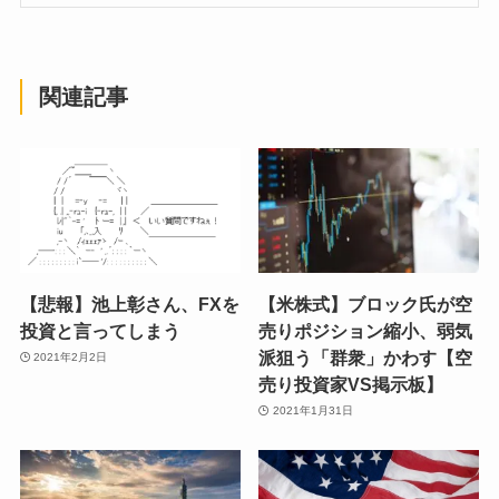
関連記事
【悲報】池上彰さん、FXを
【米株式】ブロック氏が空
投資と言ってしまう
売りポジション縮小、弱気
派狙う「群衆」かわす【空
2021年2月2日
売り投資家VS掲示板】
2021年1月31日