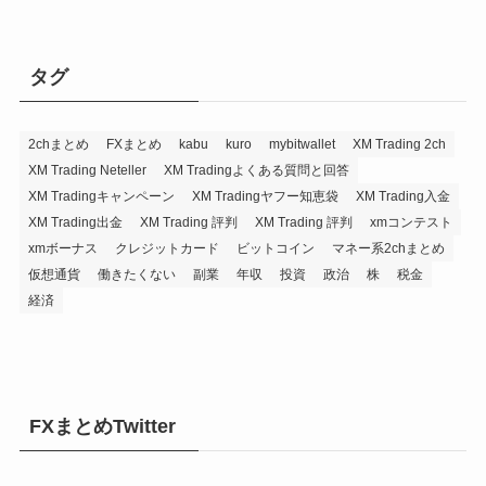
タグ
2chまとめ
FXまとめ
kabu
kuro
mybitwallet
XM Trading 2ch
XM Trading Neteller
XM Tradingよくある質問と回答
XM Tradingキャンペーン
XM Tradingヤフー知恵袋
XM Trading入金
XM Trading出金
XM Trading 評判
XM Trading 評判
xmコンテスト
xmボーナス
クレジットカード
ビットコイン
マネー系2chまとめ
仮想通貨
働きたくない
副業
年収
投資
政治
株
税金
経済
FXまとめTwitter