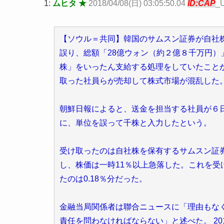
1:
ムヒタ ★
2018/04/08(日) 03:05:50.04
ID:CAP
_
【ソウル＝共同】韓国のサムスン証券が自社
誤り、総額「28億ウォン（約２億８千万円）」
株」をいったん支給する処理をしていたこと
取った社員らが売却して株式市場が混乱した
朝鮮日報によると、送金を担当する社員が６
に、単位を誤って千株と入力したという。
受け取ったのは自社株を保有するサムスン証
し、株価は一時11％以上急落した。これを
たのは0.18％分だった。
金融当局関係者は聯合ニュースに「理由もな
責任を問わなければならない」と述べた。 2018/4/