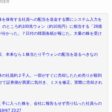
USER
株を保有する社員への配当を送金する際にシステム入力を
のところ約100兆ウォン（約10兆円）に相当する「28億
が分かった。７日付の韓国各紙が報じた。大量の株を受け
。
日、本来なら１株当たり千ウォンの配当を送るべきなの
券の社員約２千人。一部がすぐに売却したため売りが殺到
受けて証券側が異変に気付き、ミスを修正。実際に売却され
く手に入った株を、会社に報告もせず売り払った社員らの
7 23:27