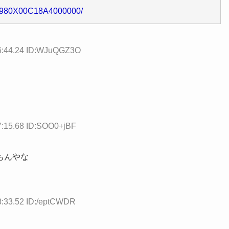
31980X00C18A4000000/
26:44.24 ID:WJuQGZ3O
7:15.68 ID:SOO0+jBF
もんやな
8:33.52 ID:/eptCWDR