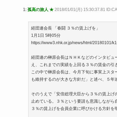
1:
孤高の旅人 ★
2018/01/01(月) 15:30:37.81 ID
経団連会長 「春闘 ３％の賃上げを」
1月1日 5時05分
https://www3.nhk.or.jp/news/html/20180101/
経団連の榊原会長はＮＨＫなどのインタビュ
え、これまでの実績を上回る３％の賃金の引
この中で榊原会長は、今月下旬に事実上スタ
も維持するのが大きな方針だ」と述べ、５年
そのうえで「安倍総理大臣から３％の賃上げ
止めている。３％という要請も意識しながら
３％の賃上げを会員企業に呼びかける方針を