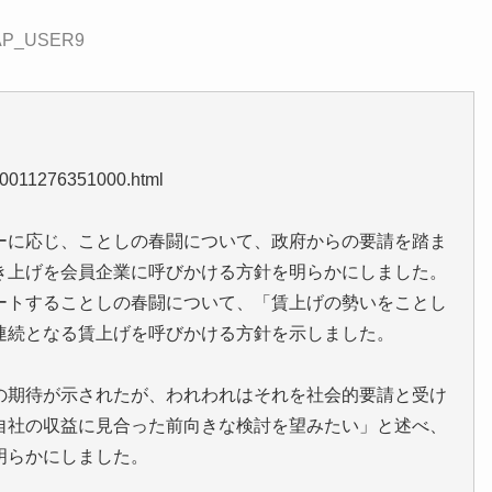
:CAP_USER9
k10011276351000.html
ーに応じ、ことしの春闘について、政府からの要請を踏ま
き上げを会員企業に呼びかける方針を明らかにしました。
ートすることしの春闘について、「賃上げの勢いをことし
連続となる賃上げを呼びかける方針を示しました。
の期待が示されたが、われわれはそれを社会的要請と受け
自社の収益に見合った前向きな検討を望みたい」と述べ、
明らかにしました。