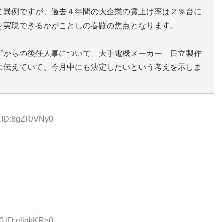
て異例ですが、過去４年間の大企業の賃上げ率は２％台に
を実現できるかがことしの春闘の焦点となります。
ずからの後任人事について、大手電機メーカー「日立製作
に伝えていて、今月中にも決定したいという考えを示しま
6 ID:8gZR/VNy0
0 ID:eliakKRo0