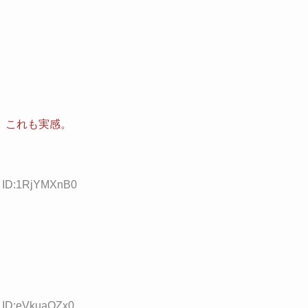
。これも実感。
9 ID:1RjYMXnB0
0 ID:eVkuaOZx0