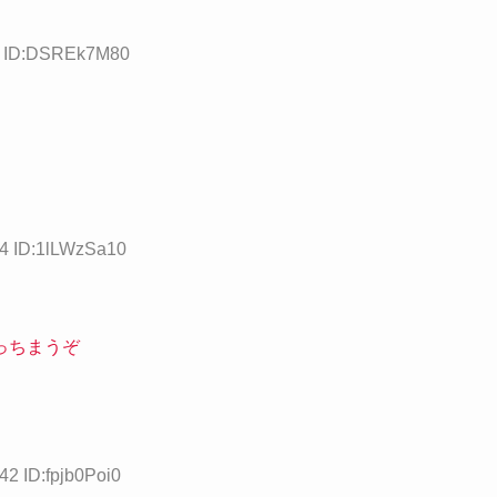
67 ID:DSREk7M80
54 ID:1lLWzSa10
っちまうぞ
42 ID:fpjb0Poi0