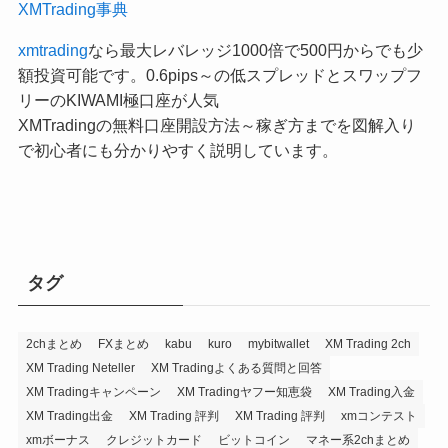
XMTrading事典
xmtrading
なら最大レバレッジ1000倍で500円からでも少
額投資可能です。0.6pips～の低スプレッドとスワップフ
リーのKIWAMI極口座が人気
XMTradingの無料口座開設方法～稼ぎ方までを図解入り
で初心者にも分かりやすく説明しています。
タグ
2chまとめ
FXまとめ
kabu
kuro
mybitwallet
XM Trading 2ch
XM Trading Neteller
XM Tradingよくある質問と回答
XM Tradingキャンペーン
XM Tradingヤフー知恵袋
XM Trading入金
XM Trading出金
XM Trading 評判
XM Trading 評判
xmコンテスト
xmボーナス
クレジットカード
ビットコイン
マネー系2chまとめ