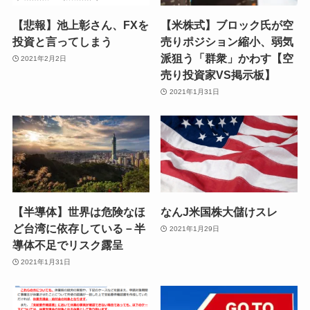
【悲報】池上彰さん、FXを
【米株式】ブロック氏が空
投資と言ってしまう
売りポジション縮小、弱気
派狙う「群衆」かわす【空
2021年2月2日
売り投資家VS掲示板】
2021年1月31日
【半導体】世界は危険なほ
なんJ米国株大儲けスレ
ど台湾に依存している－半
2021年1月29日
導体不足でリスク露呈
2021年1月31日