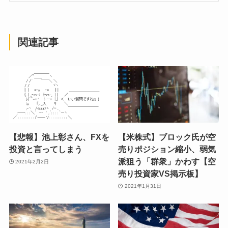
関連記事
【悲報】池上彰さん、FXを
【米株式】ブロック氏が空
投資と言ってしまう
売りポジション縮小、弱気
派狙う「群衆」かわす【空
2021年2月2日
売り投資家VS掲示板】
2021年1月31日