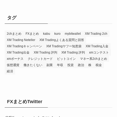
タグ
2chまとめ
FXまとめ
kabu
kuro
mybitwallet
XM Trading 2ch
XM Trading Neteller
XM Tradingよくある質問と回答
XM Tradingキャンペーン
XM Tradingヤフー知恵袋
XM Trading入金
XM Trading出金
XM Trading 評判
XM Trading 評判
xmコンテスト
xmボーナス
クレジットカード
ビットコイン
マネー系2chまとめ
仮想通貨
働きたくない
副業
年収
投資
政治
株
税金
経済
FXまとめTwitter