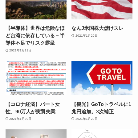
【半導体】世界は危険なほ
なんJ米国株大儲けスレ
ど台湾に依存している－半
2021年1月29日
導体不足でリスク露呈
2021年1月31日
【コロナ経済】パート女
【観光】GoToトラベルに1
性、90万人が実質失業
兆円追加。3次補正
2021年1月29日
2021年1月29日