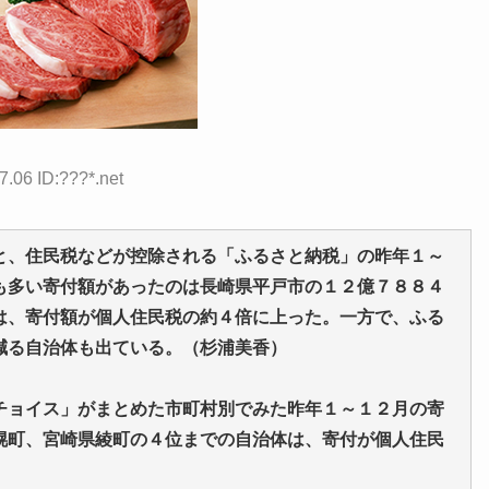
7.06 ID:???*.net
、住民税などが控除される「ふるさと納税」の昨年１～
も多い寄付額があったのは長崎県平戸市の１２億７８８４
は、寄付額が個人住民税の約４倍に上った。一方で、ふる
減る自治体も出ている。（杉浦美香）
ョイス」がまとめた市町村別でみた昨年１～１２月の寄
幌町、宮崎県綾町の４位までの自治体は、寄付が個人住民