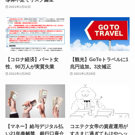
2021年1月31日
【コロナ経済】パート女
【観光】GoToトラベルに1
性、90万人が実質失業
兆円追加。3次補正
2021年1月29日
2021年1月29日
【マネー】給与デジタル払
コエテク女帝の資産運用が
い21年春解禁、銀行口座介
すさまじ過ぎてもはやヘッ