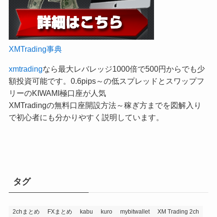
XMTrading事典
xmtrading
なら最大レバレッジ1000倍で500円からでも少
額投資可能です。0.6pips～の低スプレッドとスワップフ
リーのKIWAMI極口座が人気
XMTradingの無料口座開設方法～稼ぎ方までを図解入り
で初心者にも分かりやすく説明しています。
タグ
2chまとめ
FXまとめ
kabu
kuro
mybitwallet
XM Trading 2ch