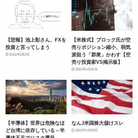
【悲報】池上彰さん、FXを
【米株式】ブロック氏が空
投資と言ってしまう
売りポジション縮小、弱気
派狙う「群衆」かわす【空
2021年2月2日
売り投資家VS掲示板】
2021年1月31日
【半導体】世界は危険なほ
なんJ米国株大儲けスレ
ど台湾に依存している－半
2021年1月29日
導体不足でリスク露呈