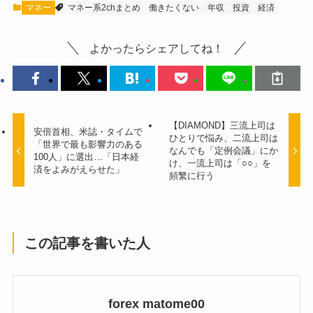
マネー
マネー系2chまとめ
働きたくない
年収
投資
経済
よかったらシェアしてね！
【DIAMOND】三流上司は
安倍首相、米誌・タイムで
ひとりで悩み、二流上司は
「世界で最も影響力のある
なんでも「定例会議」にか
100人」に選出…「日本経
け、一流上司は「○○」を
済をよみがえらせた」
頻繁に行う
この記事を書いた人
forex matome00