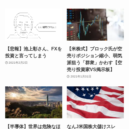
【悲報】池上彰さん、FXを
【米株式】ブロック氏が空
投資と言ってしまう
売りポジション縮小、弱気
派狙う「群衆」かわす【空
2021年2月2日
売り投資家VS掲示板】
2021年1月31日
【半導体】世界は危険なほ
なんJ米国株大儲けスレ