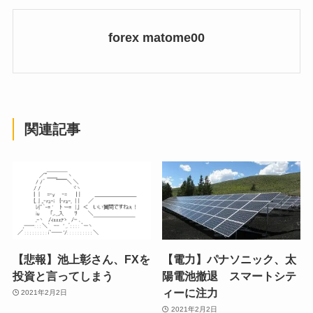
forex matome00
関連記事
【悲報】池上彰さん、FXを
【電力】パナソニック、太
投資と言ってしまう
陽電池撤退 スマートシテ
ィーに注力
2021年2月2日
2021年2月2日