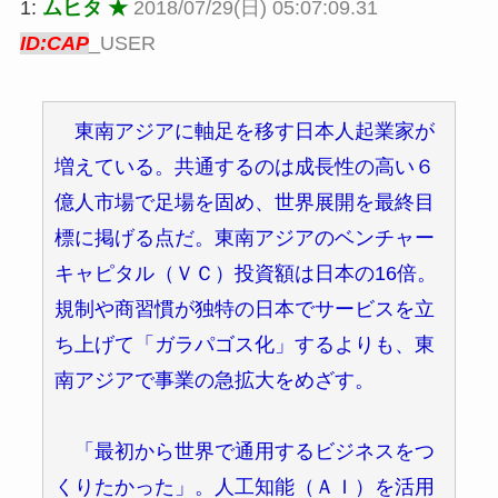
1:
ムヒタ ★
2018/07/29(日) 05:07:09.31
ID:CAP
_USER
東南アジアに軸足を移す日本人起業家が
増えている。共通するのは成長性の高い６
億人市場で足場を固め、世界展開を最終目
標に掲げる点だ。東南アジアのベンチャー
キャピタル（ＶＣ）投資額は日本の16倍。
規制や商習慣が独特の日本でサービスを立
ち上げて「ガラパゴス化」するよりも、東
南アジアで事業の急拡大をめざす。
「最初から世界で通用するビジネスをつ
くりたかった」。人工知能（ＡＩ）を活用