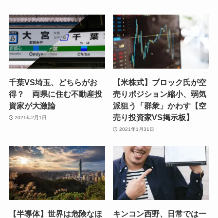
千葉VS埼玉、どちらがお
【米株式】ブロック氏が空
得？ 両県に住む不動産投
売りポジション縮小、弱気
資家が大激論
派狙う「群衆」かわす【空
売り投資家VS掲示板】
2021年2月1日
2021年1月31日
【半導体】世界は危険なほ
キンコン西野、日常では一