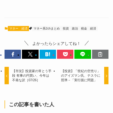
マネー
経済
マネー系2chまとめ
投資
政治
税金
経済
よかったらシェアしてね！
【市況】投資家の常とう手
【投資】「世紀の空売り」
段 有事の円買い、今年は
のアイズマン氏、テスラに
不発な訳［07/26］
照準－「実行面に問題」
この記事を書いた人