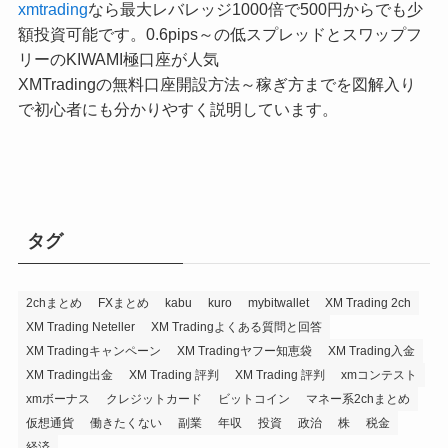
xmtrading
なら最大レバレッジ1000倍で500円からでも少
額投資可能です。0.6pips～の低スプレッドとスワップフ
リーのKIWAMI極口座が人気
XMTradingの無料口座開設方法～稼ぎ方までを図解入り
で初心者にも分かりやすく説明しています。
タグ
2chまとめ
FXまとめ
kabu
kuro
mybitwallet
XM Trading 2ch
XM Trading Neteller
XM Tradingよくある質問と回答
XM Tradingキャンペーン
XM Tradingヤフー知恵袋
XM Trading入金
XM Trading出金
XM Trading 評判
XM Trading 評判
xmコンテスト
xmボーナス
クレジットカード
ビットコイン
マネー系2chまとめ
仮想通貨
働きたくない
副業
年収
投資
政治
株
税金
経済