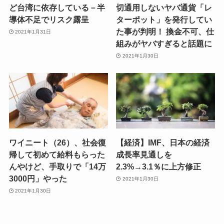
ど台湾に依存している－半
切通用しないヤバ通貨「レ
導体不足でリスク露呈
ターポット」を発行してい
た事が判明！ 換金不可、仕
2021年1月31日
組みがヤバすぎると話題に
2021年1月30日
ワイニート（26）、社会復
【経済】IMF、日本の経済
帰して初めて給料もらった
成長率見通しを
んやけど、手取りで「14万
2.3%→3.1％に上方修正
3000円」やった
2021年1月30日
2021年1月30日