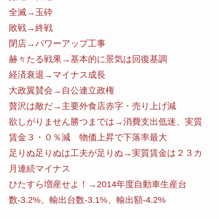
全滅→玉砕
敗戦→終戦
閉店→パワーアップ工事
赫々たる戦果→基本的に景気は回復基調
経済衰退→マイナス成長
大政翼賛会→自公連立政権
贅沢は敵だ→主要外食店赤字・売り上げ減
欲しがりません勝つまでは→消費支出低迷、実質
賃金３・０％減 物価上昇で下落率最大
足りぬ足りぬは工夫が足りぬ→実質賃金は２３カ
月連続マイナス
ひたすら増産せよ！→2014年度自動車生産台
数-3.2%、輸出台数-3.1%、輸出額-4.2%