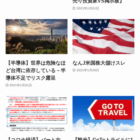
売り投資家VS掲示板】
2021年1月31日
【半導体】世界は危険なほ
なんJ米国株大儲けスレ
ど台湾に依存している－半
2021年1月29日
導体不足でリスク露呈
2021年1月31日
【コロナ経済】パート女
【観光】GoToトラベルに1