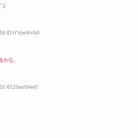
;)
.58 ID:lYVjwW+N0
るわな。
.31 ID:2Seo5Aer0