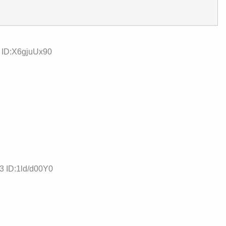
5 ID:X6gjuUx90
3 ID:1ld/d00Y0