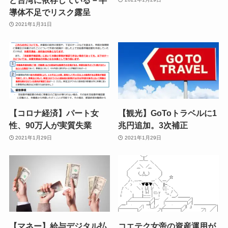
導体不足でリスク露呈
2021年1月31日
【コロナ経済】パート女
【観光】GoToトラベルに1
性、90万人が実質失業
兆円追加。3次補正
2021年1月29日
2021年1月29日
【マネー】給与デジタル払
コエテク女帝の資産運用が