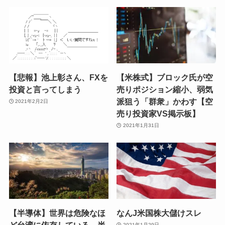
【悲報】池上彰さん、FXを
【米株式】ブロック氏が空
投資と言ってしまう
売りポジション縮小、弱気
派狙う「群衆」かわす【空
2021年2月2日
売り投資家VS掲示板】
2021年1月31日
【半導体】世界は危険なほ
なんJ米国株大儲けスレ
ど台湾に依存している－半
2021年1月29日