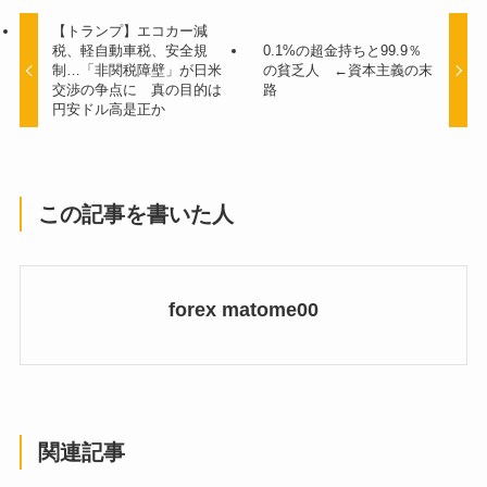
【トランプ】エコカー減
税、軽自動車税、安全規
0.1%の超金持ちと99.9％
制…「非関税障壁」が日米
の貧乏人 ←資本主義の末
交渉の争点に 真の目的は
路
円安ドル高是正か
この記事を書いた人
forex matome00
関連記事