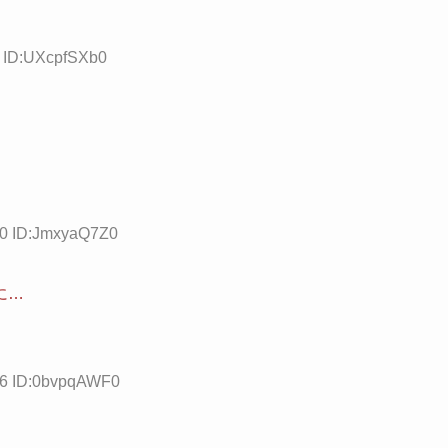
3 ID:UXcpfSXb0
20 ID:JmxyaQ7Z0
に…
96 ID:0bvpqAWF0