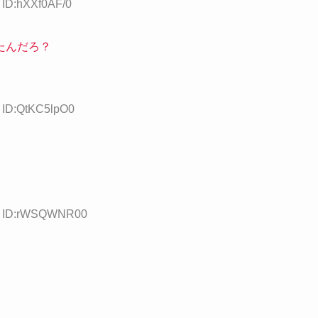
 ID:hXXf0AF/0
たんだろ？
3 ID:QtKC5lpO0
13 ID:rWSQWNR00