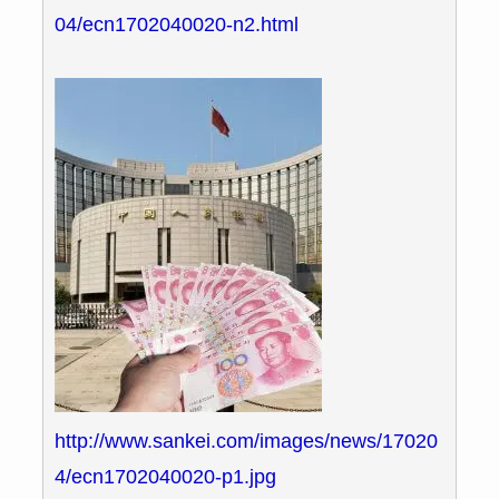
04/ecn1702040020-n2.html
http://www.sankei.com/images/news/17020
4/ecn1702040020-p1.jpg