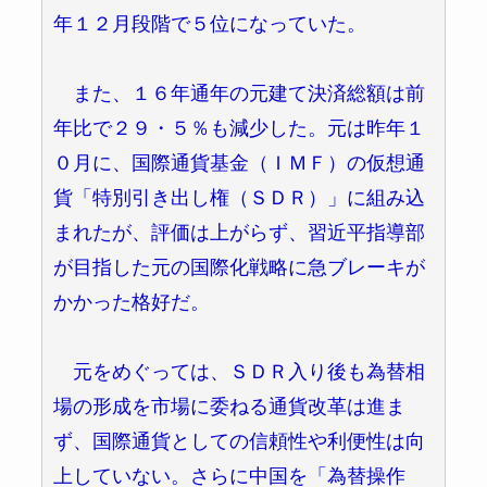
年１２月段階で５位になっていた。
また、１６年通年の元建て決済総額は前
年比で２９・５％も減少した。元は昨年１
０月に、国際通貨基金（ＩＭＦ）の仮想通
貨「特別引き出し権（ＳＤＲ）」に組み込
まれたが、評価は上がらず、習近平指導部
が目指した元の国際化戦略に急ブレーキが
かかった格好だ。
元をめぐっては、ＳＤＲ入り後も為替相
場の形成を市場に委ねる通貨改革は進ま
ず、国際通貨としての信頼性や利便性は向
上していない。さらに中国を「為替操作