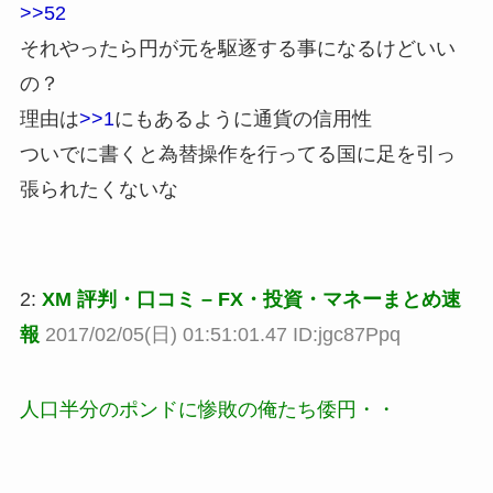
>>52
それやったら円が元を駆逐する事になるけどいい
の？
理由は
>>1
にもあるように通貨の信用性
ついでに書くと為替操作を行ってる国に足を引っ
張られたくないな
2:
XM 評判・口コミ – FX・投資・マネーまとめ速
報
2017/02/05(日) 01:51:01.47 ID:jgc87Ppq
人口半分のポンドに惨敗の俺たち倭円・・