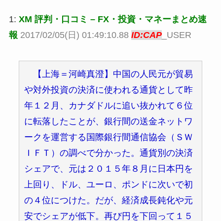
1:
XM 評判・口コミ – FX・投資・マネーまとめ速
報
2017/02/05(日) 01:49:10.88
ID:CAP
_USER
【上海＝河崎真澄】中国の人民元が貿易
や対外投資の決済に使われる通貨として昨
年１２月、カナダドルに追い抜かれて６位
に転落したことが、銀行間の送金ネットワ
ークを運営する国際銀行間通信協会（ＳＷ
ＩＦＴ）の調べで分かった。通貨別の決済
シェアで、元は２０１５年８月に日本円を
上回り、ドル、ユーロ、ポンドに次いで初
の４位につけた。だが、経済成長鈍化や元
安でシェアが低下。再び円を下回って１５