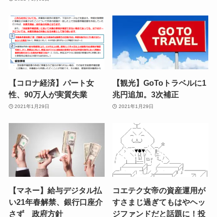
【コロナ経済】パート女
【観光】GoToトラベルに1
性、90万人が実質失業
兆円追加。3次補正
2021年1月29日
2021年1月29日
【マネー】給与デジタル払
コエテク女帝の資産運用が
い21年春解禁、銀行口座介
すさまじ過ぎてもはやヘッ
さず 政府方針
ジファンドだと話題に！投