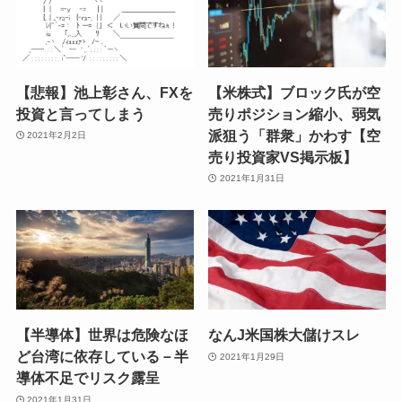
【悲報】池上彰さん、FXを
【米株式】ブロック氏が空
投資と言ってしまう
売りポジション縮小、弱気
派狙う「群衆」かわす【空
2021年2月2日
売り投資家VS掲示板】
2021年1月31日
【半導体】世界は危険なほ
なんJ米国株大儲けスレ
ど台湾に依存している－半
2021年1月29日
導体不足でリスク露呈
2021年1月31日