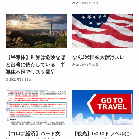
2021年1月31日
【半導体】世界は危険なほ
なんJ米国株大儲けスレ
ど台湾に依存している－半
2021年1月29日
導体不足でリスク露呈
2021年1月31日
【コロナ経済】パート女
【観光】GoToトラベルに1