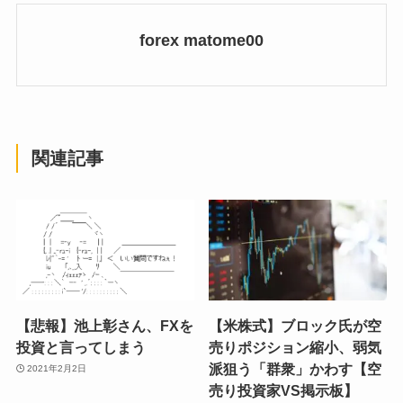
forex matome00
関連記事
【悲報】池上彰さん、FXを
【米株式】ブロック氏が空
投資と言ってしまう
売りポジション縮小、弱気
派狙う「群衆」かわす【空
2021年2月2日
売り投資家VS掲示板】