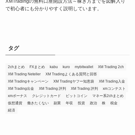
XMTradingの無料口座開設方法～稼ぎ方までを図解入り
で初心者にも分かりやすく説明しています。
タグ
2chまとめ
FXまとめ
kabu
kuro
mybitwallet
XM Trading 2ch
XM Trading Neteller
XM Tradingよくある質問と回答
XM Tradingキャンペーン
XM Tradingヤフー知恵袋
XM Trading入金
XM Trading出金
XM Trading 評判
XM Trading 評判
xmコンテスト
xmボーナス
クレジットカード
ビットコイン
マネー系2chまとめ
仮想通貨
働きたくない
副業
年収
投資
政治
株
税金
経済