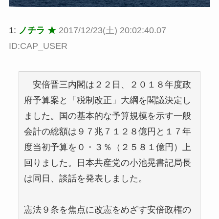
1:
ノチラ ★
2017/12/23(土) 20:02:40.07
ID:CAP_USER
安倍晋三内閣は２２日、２０１８年度政
府予算案と「税制改正」大綱を閣議決定し
ました。国の基本的な予算規模を示す一般
会計の総額は９７兆７１２８億円と１７年
度当初予算を０・３％（２５８１億円）上
回りました。日本共産党の小池晃書記局長
は同日、談話を発表しました。
憲法９条を焦点に改憲をめざす安倍政権の