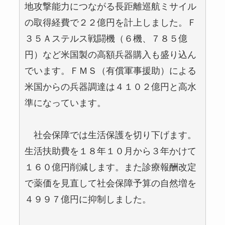
地攻撃能力につながる長距離巡航ミサイル
の取得経費で２２億円を計上しました。Ｆ
３５Ａステルス戦闘機（６機、７８５億
円）など米国製の高額兵器購入も盛り込ん
でいます。ＦＭＳ（有償軍事援助）による
米国からの兵器調達は４１０２億円と高水
準になっています。
社会保障では生活保護を切り下げます。
生活扶助費を１８年１０月から３年かけて
１６０億円削減します。また診療報酬改定
で薬価を見直して社会保障予算の自然増を
４９９７億円に抑制しました。