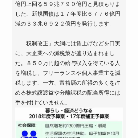
億円上回る５９兆７９０億円と見積もりま
した。新規国債は１７年度比６７７６億円
減の３３兆６９２２億円を発行します。
「税制改正」大綱には賃上げなどを口実
に、大企業への減税策が盛り込まれまし
た。８５０万円超の給与収入を得ている人
を増税し、フリーランスや個人事業主を減
税します。一方、富裕層の所得の多くを占
める株式譲渡益や分離課税の配当所得には
手を付けていません。