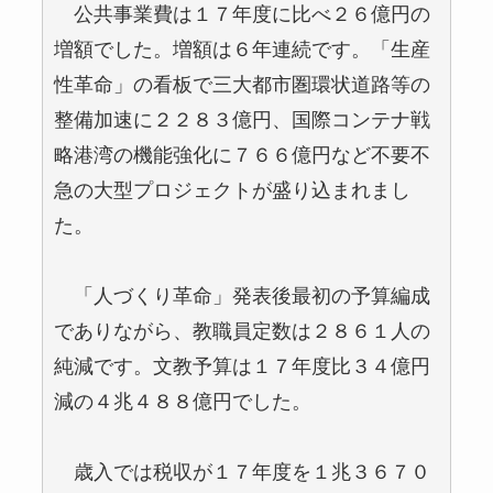
公共事業費は１７年度に比べ２６億円の
増額でした。増額は６年連続です。「生産
性革命」の看板で三大都市圏環状道路等の
整備加速に２２８３億円、国際コンテナ戦
略港湾の機能強化に７６６億円など不要不
急の大型プロジェクトが盛り込まれまし
た。
「人づくり革命」発表後最初の予算編成
でありながら、教職員定数は２８６１人の
純減です。文教予算は１７年度比３４億円
減の４兆４８８億円でした。
歳入では税収が１７年度を１兆３６７０