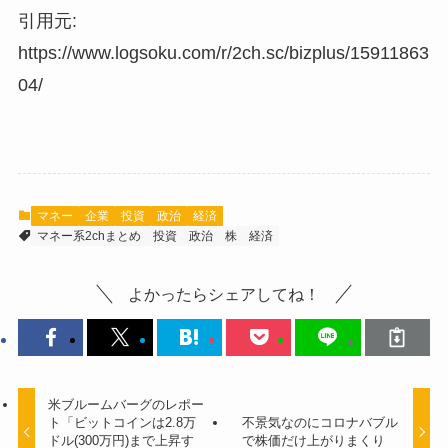
引用元:
https://www.logsoku.com/r/2ch.sc/bizplus/15911863
04/
マネー
企業
投資
政治
経済
マネー系2chまとめ
投資
政治
株
経済
よかったらシェアしてね！
米ブルームバーグのレポー
ト「ビットコインは2.8万
不景気なのにコロナバブル
ドル(300万円)まで上昇す
で株価だけ上がりまくり