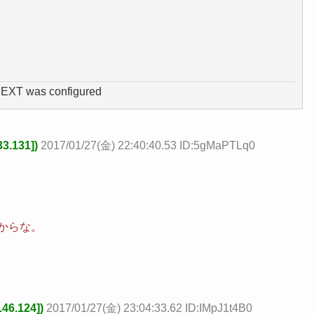
 EXT was configured
.131])
2017/01/27(金) 22:40:40.53 ID:5gMaPTLq0
だからな。
6.124])
2017/01/27(金) 23:04:33.62 ID:IMpJ1t4B0