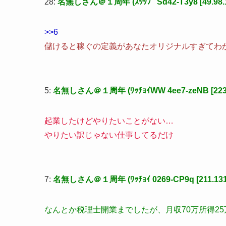
28:
名無しさん＠１周年 (ｽｯｯﾌﾟ Sd42-T3y8 [49.98.1
>>6
儲けると稼ぐの定義があなたオリジナルすぎてわ
5:
名無しさん＠１周年 (ﾜｯﾁｮｲWW 4ee7-zeNB [223.13
起業したけどやりたいことがない…
やりたい訳じゃない仕事してるだけ
7:
名無しさん＠１周年 (ﾜｯﾁｮｲ 0269-CP9q [211.131.
なんとか税理士開業までしたが、月収70万所得2