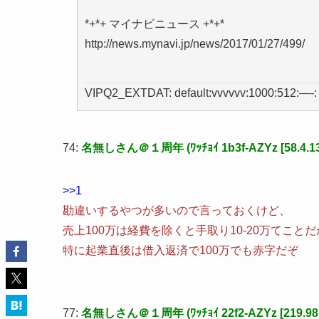
*+*+ マイナビニュース +*+*
http://news.mynavi.jp/news/2017/01/27/499/
VIPQ2_EXTDAT: default:vvvvvv:1000:512:—-:
74:
名無しさん＠１周年 (ﾜｯﾁｮｲ 1b3f-AZYz [58.4.133
>>1
勘違いするやつが多いので言っておくけど、
売上100万は経費を除くと手取り10-20万てこと
特に起業直後は借入返済で100万でも赤字だぞ
77:
名無しさん＠１周年 (ﾜｯﾁｮｲ 22f2-AZYz [219.98.4