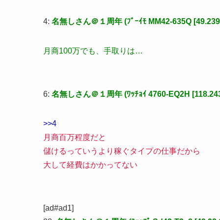
4:
名無しさん＠１周年 (ﾌﾞｰｲﾓ MM42-635Q [49.239.6
月商100万でも、手取りは…
6:
名無しさん＠１周年 (ﾜｯﾁｮｲ 4760-EQ2H [118.243.
>>4
月商百万程度だと
儲けるっていうより稼ぐタイプの仕事だから
大して経費はかかってない
[ad#ad1]