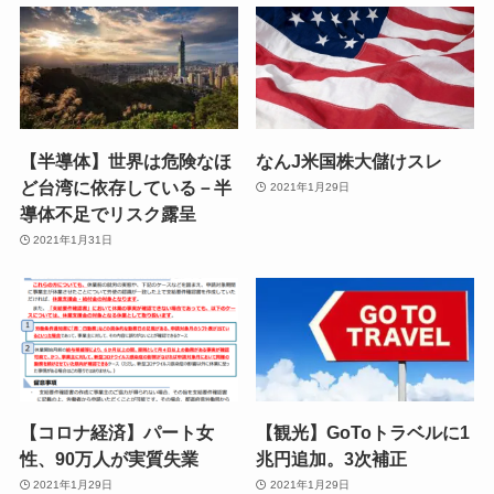
【半導体】世界は危険なほ
なんJ米国株大儲けスレ
ど台湾に依存している－半
2021年1月29日
導体不足でリスク露呈
2021年1月31日
【コロナ経済】パート女
【観光】GoToトラベルに1
性、90万人が実質失業
兆円追加。3次補正
2021年1月29日
2021年1月29日