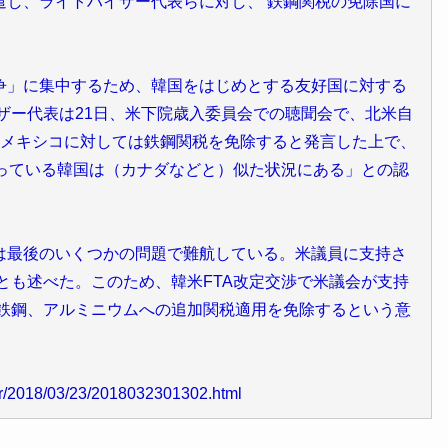
遣し、ライトハイザー代表らに対し、 鉄鋼関税の免除国に
」に集中するため、韓国をはじめとする友好国に対する
ザー代表は21日、米下院歳入委員会での聴聞会で、北米自
ダ、メキシコに対しては鉄鋼関税を免除すると発言した上で、
行っている韓国は（カナダなどと）似た状況にある」との認
最後のいくつかの問題で難航している。米議員に支持さ
とも述べた。このため、韓米FTA改定交渉で米議会が支持
、鉄鋼、アルミニウムへの追加関税適用を免除するという意
dir/2018/03/23/2018032301302.html