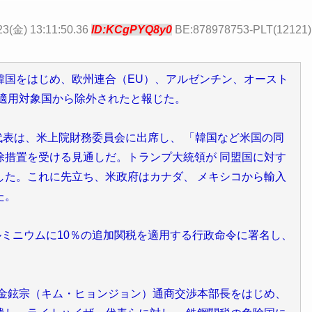
23(金) 13:11:50.36
ID:KCgPYQ8y0
BE:878978753-PLT(12121)
f AFP電は22日、韓国をはじめ、欧州連合（EU）、アルゼンチン、オースト
税適用対象国から除外されたと報じた。
代表は、米上院財務委員会に出席し、 「韓国など米国の同
除措置を受ける見通しだ。トランプ大統領が 同盟国に対す
した。これに先立ち、米政府はカナダ、 メキシコから輸入
た。
ミニウムに10％の追加関税を適用する行政命令に署名し、
鉉宗（キム・ヒョンジョン）通商交渉本部長をはじめ、