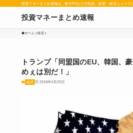
投資マネーまとめ速報は、株やFXなどの投資、副業、経済ニュース
投資マネーまとめ速報
ホーム
経済
トランプ「同盟国のEU、韓国、
めぇは別だ！」
2018年3月25日
経済