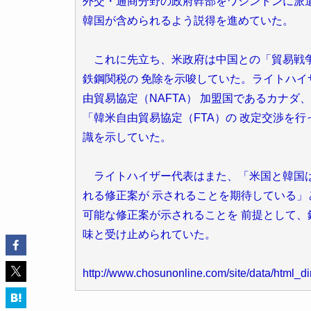
外交・通商分野の政府幹部をワシントンに派
韓国が含められるよう説得を進めていた。
これに先立ち、米政府は中国との「貿易戦争
鉄鋼関税の 免除を示唆していた。ライトハイ
由貿易協定（NAFTA） 加盟国であるカナ
「韓米自由貿易協定（FTA）の 改定交渉を
識を示していた。
ライトハイザー代表はまた、「米国と韓国は
れる修正案が 示されることを期待している」
可能な修正案が示されることを 前提として
味と受け止められていた。
http://www.chosunonline.com/site/data/html_