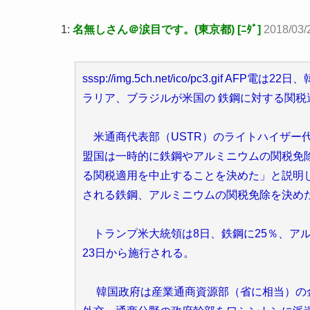
1:
名無しさん＠涙目です。(東京都) [ﾆﾀﾞ]
2018/03/
sssp://img.5ch.net/ico/pc3.gi
ラリア、ブラジルが米国の 鉄鋼に対する関
米通商代表部（USTR）のライトハイザー
盟国は一時的に鉄鋼やアルミニウムの関税免
る関税適用を中止することを決めた」と説明
される鉄鋼、アルミニウムの関税免除を決め
トランプ米大統領は8日、鉄鋼に25％、アル
23日から施行される。
韓国政府は産業通商資源部（省に相当）の金