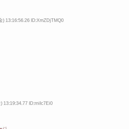
金) 13:16:56.26 ID:XmZDjTMQ0
 13:19:34.77 ID:rniIc7Ei0
ージ。