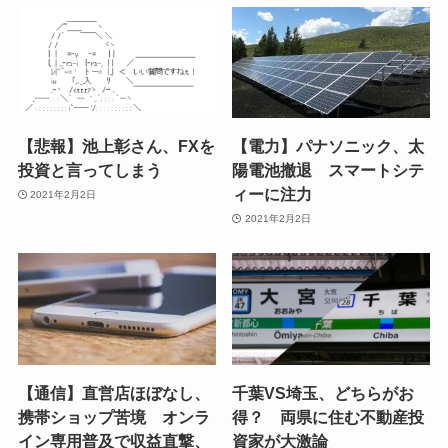
【悲報】池上彰さん、FXを
【電力】パナソニック、太
投資と言ってしまう
陽電池撤退 スマートシテ
ィーに注力
2021年2月2日
2021年2月2日
【通信】直営店ほぼなし、
千葉VS埼玉、どちらがお
携帯ショップ苦境 オンラ
得？ 両県に住む不動産投
イン専用普及で収益直撃、
資家が大激論