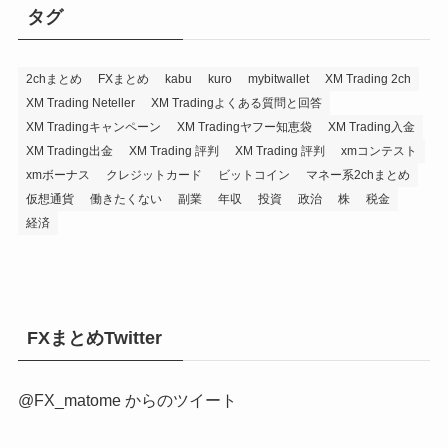
タグ
2chまとめ
FXまとめ
kabu
kuro
mybitwallet
XM Trading 2ch
XM Trading Neteller
XM Tradingよくある質問と回答
XM Tradingキャンペーン
XM Tradingヤフー知恵袋
XM Trading入金
XM Trading出金
XM Trading 評判
XM Trading 評判
xmコンテスト
xmボーナス
クレジットカード
ビットコイン
マネー系2chまとめ
仮想通貨
働きたくない
副業
年収
投資
政治
株
税金
経済
FXまとめTwitter
@FX_matome からのツイート