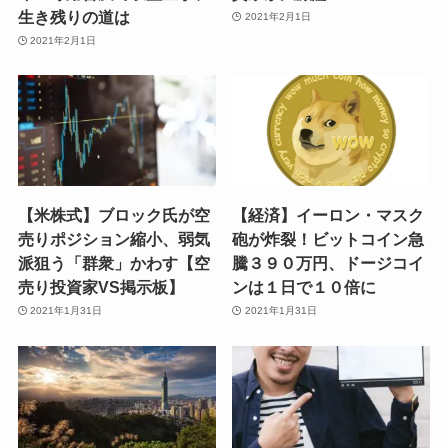
生き残りの道は
2021年2月1日
2021年2月1日
【米株式】ブロック氏が空
【経済】イーロン・マスク
売りポジション縮小、弱気
砲が炸裂！ビットコイン急
派狙う「群衆」かわす【空
騰３９０万円、ドージコイ
売り投資家VS掲示板】
ンは１日で１０倍に
2021年1月31日
2021年1月31日