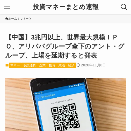
投資マネーまとめ速報
ホーム
マネー
【中国】3兆円以上、世界最大規模ＩＰ
Ｏ、アリババグループ傘下のアント・グ
ループ、上場を延期すると発表
2020年11月8日
マネー
仮想通貨
企業
投資
政治
経済