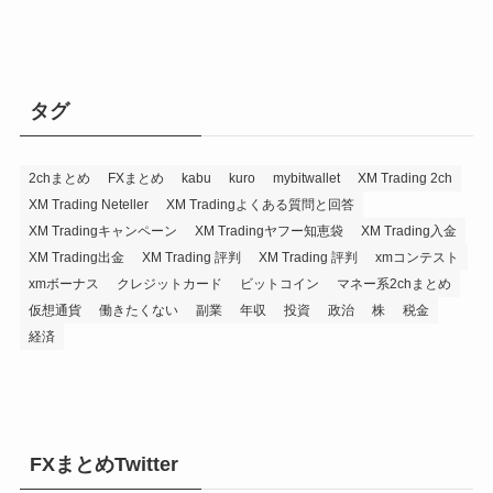
タグ
2chまとめ
FXまとめ
kabu
kuro
mybitwallet
XM Trading 2ch
XM Trading Neteller
XM Tradingよくある質問と回答
XM Tradingキャンペーン
XM Tradingヤフー知恵袋
XM Trading入金
XM Trading出金
XM Trading 評判
XM Trading 評判
xmコンテスト
xmボーナス
クレジットカード
ビットコイン
マネー系2chまとめ
仮想通貨
働きたくない
副業
年収
投資
政治
株
税金
経済
FXまとめTwitter