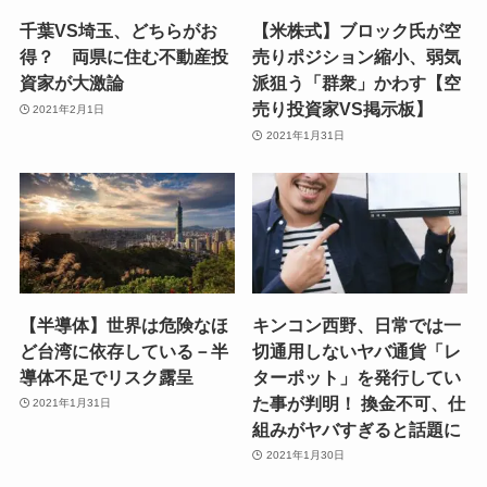
千葉VS埼玉、どちらがお
【米株式】ブロック氏が空
得？ 両県に住む不動産投
売りポジション縮小、弱気
資家が大激論
派狙う「群衆」かわす【空
売り投資家VS掲示板】
2021年2月1日
2021年1月31日
【半導体】世界は危険なほ
キンコン西野、日常では一
ど台湾に依存している－半
切通用しないヤバ通貨「レ
導体不足でリスク露呈
ターポット」を発行してい
た事が判明！ 換金不可、仕
2021年1月31日
組みがヤバすぎると話題に
2021年1月30日