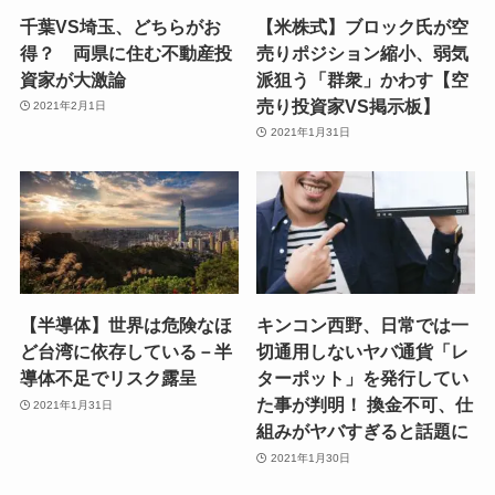
千葉VS埼玉、どちらがお
【米株式】ブロック氏が空
得？ 両県に住む不動産投
売りポジション縮小、弱気
資家が大激論
派狙う「群衆」かわす【空
売り投資家VS掲示板】
2021年2月1日
2021年1月31日
【半導体】世界は危険なほ
キンコン西野、日常では一
ど台湾に依存している－半
切通用しないヤバ通貨「レ
導体不足でリスク露呈
ターポット」を発行してい
た事が判明！ 換金不可、仕
2021年1月31日
組みがヤバすぎると話題に
2021年1月30日