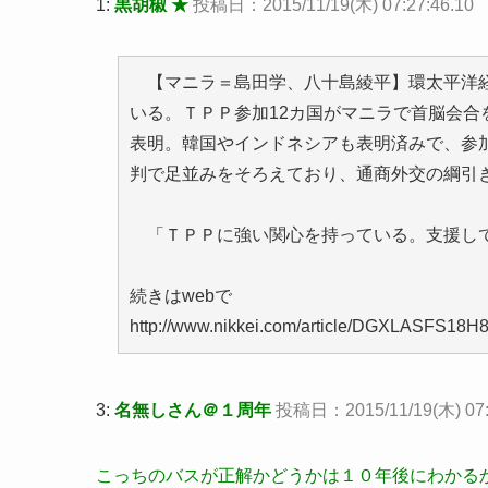
1:
黒胡椒 ★
投稿日：2015/11/19(木) 07:27:46.10
【マニラ＝島田学、八十島綾平】環太平洋経
いる。ＴＰＰ参加12カ国がマニラで首脳会合
表明。韓国やインドネシアも表明済みで、参
判で足並みをそろえており、通商外交の綱引
「ＴＰＰに強い関心を持っている。支援し
続きはwebで
http://www.nikkei.com/article/DGXLASFS1
3:
名無しさん＠１周年
投稿日：2015/11/19(木) 07:2
こっちのバスが正解かどうかは１０年後にわかる