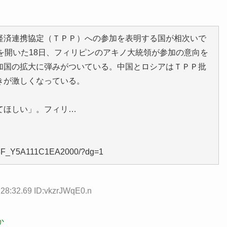
済連携協定（ＴＰＰ）への参加を表明する国が相次いで
を開いた18日、フィリピンのアキノ大統領が参加の意向を
加国の拡大に弾みがついている。中国とロシアはＴＰＰ批
きが激しくなっている。
てほしい」。フィリ…
8H8F_Y5A111C1EA2000/?dg=1
8:32.69 ID:vkzrJWqE0.n
か