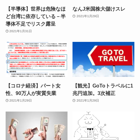
【半導体】世界は危険なほ
なんJ米国株大儲けスレ
ど台湾に依存している－半
2021年1月29日
導体不足でリスク露呈
2021年1月31日
【コロナ経済】パート女
【観光】GoToトラベルに1
性、90万人が実質失業
兆円追加。3次補正
2021年1月29日
2021年1月29日