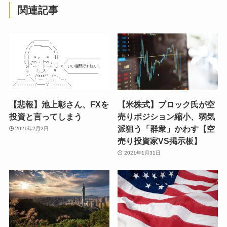
関連記事
【悲報】池上彰さん、FXを
【米株式】ブロック氏が空
投資と言ってしまう
売りポジション縮小、弱気
派狙う「群衆」かわす【空
2021年2月2日
売り投資家VS掲示板】
2021年1月31日