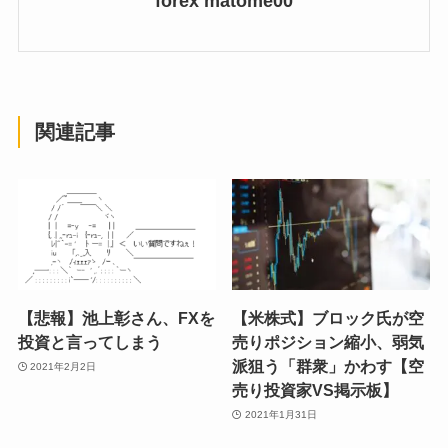
forex matome00
関連記事
【悲報】池上彰さん、FXを
【米株式】ブロック氏が空
投資と言ってしまう
売りポジション縮小、弱気
派狙う「群衆」かわす【空
2021年2月2日
売り投資家VS掲示板】
2021年1月31日