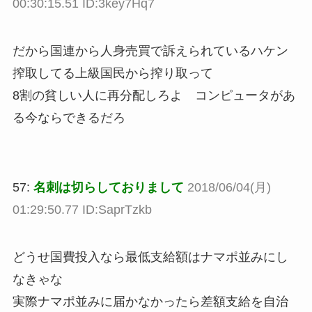
00:30:15.51 ID:3key7Hq7
だから国連から人身売買で訴えられているハケン
搾取してる上級国民から搾り取って
8割の貧しい人に再分配しろよ コンピュータがあ
る今ならできるだろ
57:
名刺は切らしておりまして
2018/06/04(月)
01:29:50.77 ID:SaprTzkb
どうせ国費投入なら最低支給額はナマポ並みにし
なきゃな
実際ナマポ並みに届かなかったら差額支給を自治