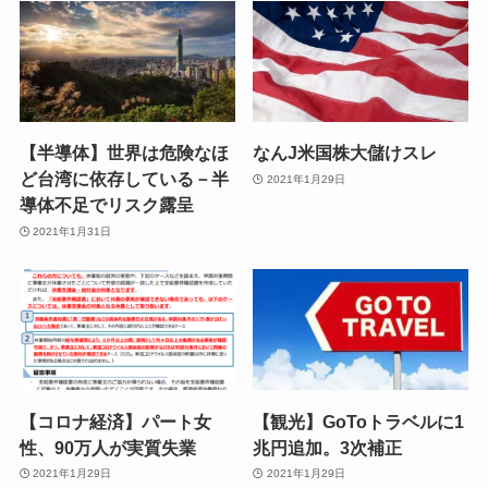
【半導体】世界は危険なほ
なんJ米国株大儲けスレ
ど台湾に依存している－半
2021年1月29日
導体不足でリスク露呈
2021年1月31日
【コロナ経済】パート女
【観光】GoToトラベルに1
性、90万人が実質失業
兆円追加。3次補正
2021年1月29日
2021年1月29日