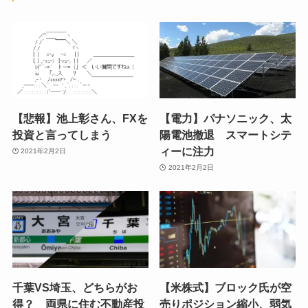
【悲報】池上彰さん、FXを
【電力】パナソニック、太
投資と言ってしまう
陽電池撤退 スマートシテ
ィーに注力
2021年2月2日
2021年2月2日
千葉VS埼玉、どちらがお
【米株式】ブロック氏が空
得？ 両県に住む不動産投
売りポジション縮小、弱気