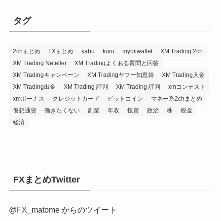
タグ
2chまとめ
FXまとめ
kabu
kuro
mybitwallet
XM Trading 2ch
XM Trading Neteller
XM Tradingよくある質問と回答
XM Tradingキャンペーン
XM Tradingヤフー知恵袋
XM Trading入金
XM Trading出金
XM Trading 評判
XM Trading 評判
xmコンテスト
xmボーナス
クレジットカード
ビットコイン
マネー系2chまとめ
仮想通貨
働きたくない
副業
年収
投資
政治
株
税金
経済
FXまとめTwitter
@FX_matome からのツイート