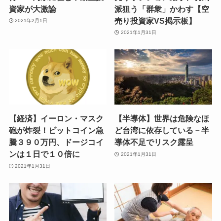
資家が大激論
派狙う「群衆」かわす【空
売り投資家VS掲示板】
2021年2月1日
2021年1月31日
【経済】イーロン・マスク
【半導体】世界は危険なほ
砲が炸裂！ビットコイン急
ど台湾に依存している－半
騰３９０万円、ドージコイ
導体不足でリスク露呈
ンは１日で１０倍に
2021年1月31日
2021年1月31日