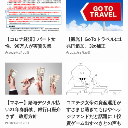
【コロナ経済】パート女
【観光】GoToトラベルに1
性、90万人が実質失業
兆円追加。3次補正
2021年1月29日
2021年1月29日
【マネー】給与デジタル払
コエテク女帝の資産運用が
い21年春解禁、銀行口座介
すさまじ過ぎてもはやヘッ
さず 政府方針
ジファンドだと話題に！投
資ゲーム出すべきとの声も
2021年1月28日