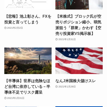
【悲報】池上彰さん、FXを
【米株式】ブロック氏が空
投資と言ってしまう
売りポジション縮小、弱気
派狙う「群衆」かわす【空
2021年2月2日
売り投資家VS掲示板】
2021年1月31日
【半導体】世界は危険なほ
なんJ米国株大儲けスレ
ど台湾に依存している－半
2021年1月29日
導体不足でリスク露呈
2021年1月31日