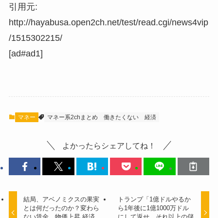
引用元:
http://hayabusa.open2ch.net/test/read.cgi/news4vip
/1515302215/
[ad#ad1]
マネー
マネー系2chまとめ
働きたくない
経済
よかったらシェアしてね！
結局、アベノミクスの果実
トランプ「1億ドルやるか
とは何だったのか？変わら
ら1年後に1億1000万ドル
ない賃金、物価上昇 経済
にして返せ、それ以上の儲