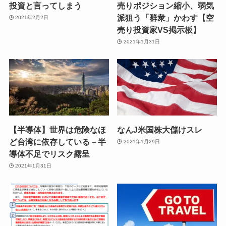
投資と言ってしまう
売りポジション縮小、弱気
派狙う「群衆」かわす【空
2021年2月2日
売り投資家VS掲示板】
2021年1月31日
【半導体】世界は危険なほ
なんJ米国株大儲けスレ
ど台湾に依存している－半
2021年1月29日
導体不足でリスク露呈
2021年1月31日