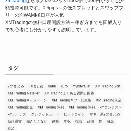
xmtrading
なら最大レバレッジ1000倍で500円からでも少
額投資可能です。0.6pips～の低スプレッドとスワップフ
リーのKIWAMI極口座が人気
XMTradingの無料口座開設方法～稼ぎ方までを図解入り
で初心者にも分かりやすく説明しています。
タグ
2chまとめ
FXまとめ
kabu
kuro
mybitwallet
XM Trading 2ch
XM Trading Neteller
XM Tradingよくある質問と回答
XM Tradingキャンペーン
XM Tradingヤフー知恵袋
XM Trading入金
XM Trading出金
XM Trading 評判
XM Trading 評判
xmコンテスト
xmボーナス
クレジットカード
ビットコイン
マネー系2chまとめ
仮想通貨
働きたくない
副業
年収
投資
政治
株
税金
経済