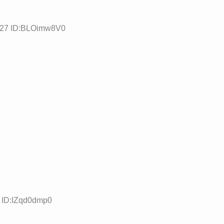
0.27 ID:BLOimw8V0
0 ID:IZqd0dmp0