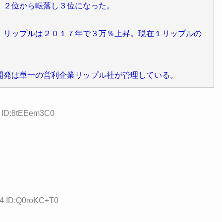
、２位から転落し３位になった。
、リップルは２０１７年で３万％上昇。現在１リップルの
開発は単一の営利企業リップル社が管理している。
0 ID:8tEEem3C0
24 ID:Q0roKC+T0