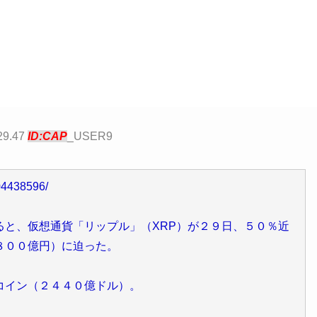
29.47
ID:CAP
_USER9
04438596/
」によると、仮想通貨「リップル」（XRP）が２９日、５０％近
８００億円）に迫った。
コイン（２４４０億ドル）。