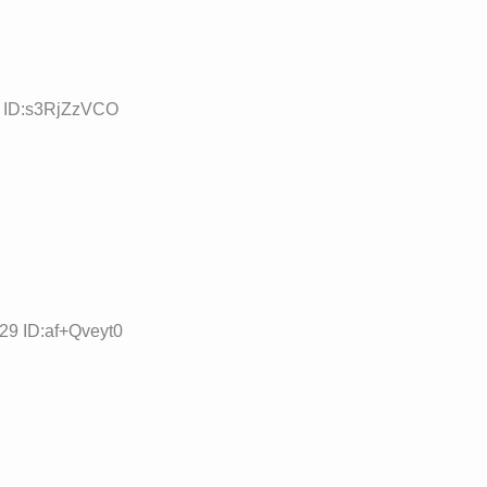
7 ID:s3RjZzVCO
29 ID:af+Qveyt0