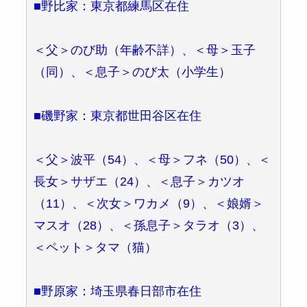
■野比家：東京都練馬区在住
＜父＞のび助（年齢不詳）、＜母＞玉子
（同）、＜息子＞のび太（小学生）
■磯野家：東京都世田谷区在住
＜父＞波平（54）、＜母＞フネ（50）、＜
長女＞サザエ（24）、＜息子＞カツオ
（11）、＜次女＞ワカメ（9）、＜娘婿＞
マスオ（28）、＜孫息子＞タラオ（3）、
＜ペット＞タマ（猫）
■野原家：埼玉県春日部市在住