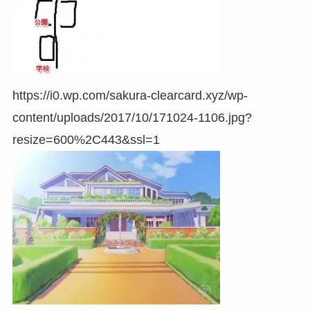
https://i0.wp.com/sakura-clearcard.xyz/wp-
content/uploads/2017/10/171024-1106.jpg?
resize=600%2C443&ssl=1