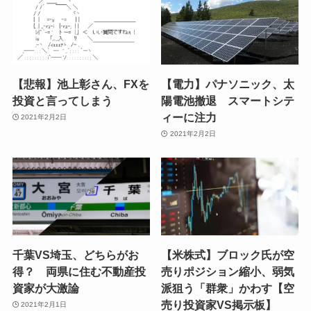
【悲報】池上彰さん、FXを
【電力】パナソニック、太
投資と言ってしまう
陽電池撤退 スマートシテ
ィーに注力
2021年2月2日
2021年2月2日
千葉VS埼玉、どちらがお
【米株式】ブロック氏が空
得？ 両県に住む不動産投
売りポジション縮小、弱気
資家が大激論
派狙う「群衆」かわす【空
売り投資家VS掲示板】
2021年2月1日