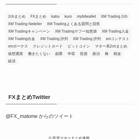
2chまとめ
FXまとめ
kabu
kuro
mybitwallet
XM Trading 2ch
XM Trading Neteller
XM Tradingよくある質問と回答
XM Tradingキャンペーン
XM Tradingヤフー知恵袋
XM Trading入金
XM Trading出金
XM Trading 評判
XM Trading 評判
xmコンテスト
xmボーナス
クレジットカード
ビットコイン
マネー系2chまとめ
仮想通貨
働きたくない
副業
年収
投資
政治
株
税金
経済
FXまとめTwitter
@FX_matome からのツイート
©
投資マネーまとめ速報.