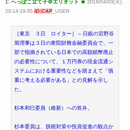
1:
へっぽこ立て子＠エリオット ★
2018/04/03(火)
20:14:19.55
ID:CAP
_USER
［東京 ３日 ロイター］ – 日銀の宮野谷
篤理事は３日の衆院財務金融委員会で、一
部で指摘されている日本での高額紙幣廃止
の必要性について、１万円券の現金流通シ
ステムにおける重要性などを踏まえて「慎
重に考える必要がある」との見解を示し
た。
杉本和巳委員（維新）への答弁。
杉本委員は、脱税対策や投資促進の観点か