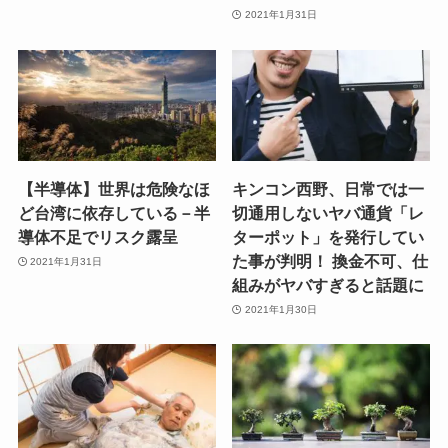
2021年1月31日
【半導体】世界は危険なほ
キンコン西野、日常では一
ど台湾に依存している－半
切通用しないヤバ通貨「レ
導体不足でリスク露呈
ターポット」を発行してい
た事が判明！ 換金不可、仕
2021年1月31日
組みがヤバすぎると話題に
2021年1月30日