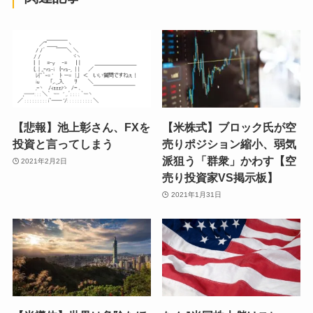
【悲報】池上彰さん、FXを
【米株式】ブロック氏が空
投資と言ってしまう
売りポジション縮小、弱気
派狙う「群衆」かわす【空
2021年2月2日
売り投資家VS掲示板】
2021年1月31日