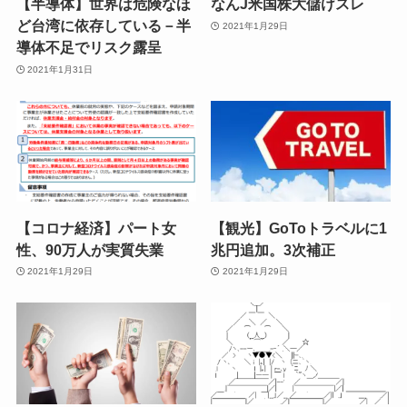
【半導体】世界は危険なほ
なんJ米国株大儲けスレ
ど台湾に依存している－半
2021年1月29日
導体不足でリスク露呈
2021年1月31日
【コロナ経済】パート女
【観光】GoToトラベルに1
性、90万人が実質失業
兆円追加。3次補正
2021年1月29日
2021年1月29日