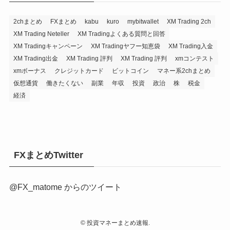
2chまとめ
FXまとめ
kabu
kuro
mybitwallet
XM Trading 2ch
XM Trading Neteller
XM Tradingよくある質問と回答
XM Tradingキャンペーン
XM Tradingヤフー知恵袋
XM Trading入金
XM Trading出金
XM Trading 評判
XM Trading 評判
xmコンテスト
xmボーナス
クレジットカード
ビットコイン
マネー系2chまとめ
仮想通貨
働きたくない
副業
年収
投資
政治
株
税金
経済
FXまとめTwitter
@FX_matome からのツイート
©
投資マネーまとめ速報.