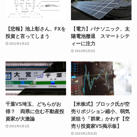
【悲報】池上彰さん、FXを
【電力】パナソニック、太
投資と言ってしまう
陽電池撤退 スマートシテ
ィーに注力
2021年2月2日
2021年2月2日
千葉VS埼玉、どちらがお
【米株式】ブロック氏が空
得？ 両県に住む不動産投
売りポジション縮小、弱気
資家が大激論
派狙う「群衆」かわす【空
売り投資家VS掲示板】
2021年2月1日
2021年1月31日