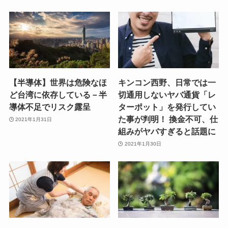
【半導体】世界は危険なほ
キンコン西野、日常では一
ど台湾に依存している－半
切通用しないヤバ通貨「レ
導体不足でリスク露呈
ターポット」を発行してい
た事が判明！ 換金不可、仕
2021年1月31日
組みがヤバすぎると話題に
2021年1月30日