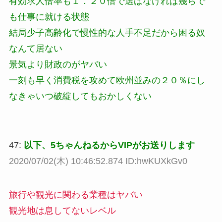
有効求人倍率も１．２０倍で選ばなければ幾らで
も仕事に就ける状態
結局少子高齢化で慢性的な人手不足だから困る奴
なんて居ない
景気より財政のがヤバい
一刻も早く消費税を攻めて欧州並みの２０％にし
なきゃいつ破綻してもおかしくない
47:
以下、5ちゃんねるからVIPがお送りします
2020/07/02(木) 10:46:52.874 ID:hwKUXkGv0
旅行や観光に関わる業種はヤバい
観光地は息してないレベル