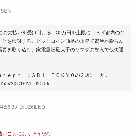
_USER
での支払いを受け付ける。30万円を上限に、まず都内の２
ことを検討する。ビットコイン価格の上昇で資産が膨らん
需要を取り込む。家電量販最大手のヤマダの導入で仮想通
ｃｅｐｔ ＬＡＢＩ ＴＯＫＹＯの２店に、大…
34650V20C18A1TJ2000/
34:56.88 ID:UZ6ILfcO
凄いことになりそうだな…