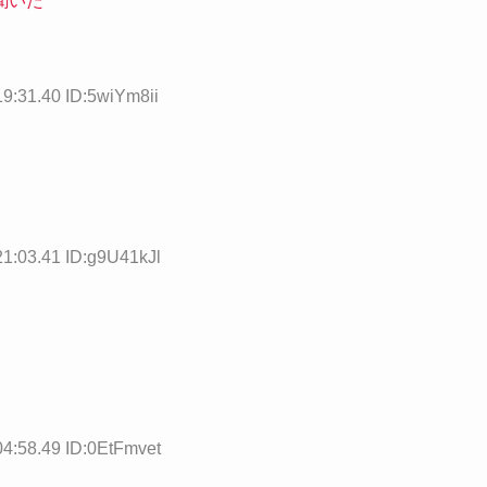
聞いた
19:31.40 ID:5wiYm8ii
21:03.41 ID:g9U41kJl
04:58.49 ID:0EtFmvet