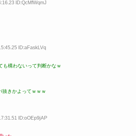
4:16.23 ID:QcMfWqmJ
15:45.25 ID:aFaskLVq
ても構わないって判断かなｗ
バ抜きかよってｗｗｗ
17:31.51 ID:oOEp9jAP