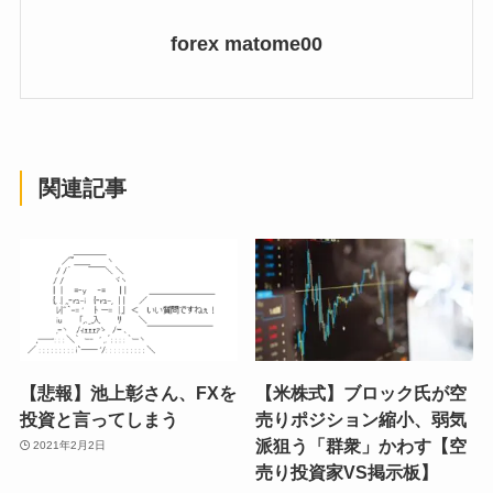
forex matome00
関連記事
【悲報】池上彰さん、FXを
【米株式】ブロック氏が空
投資と言ってしまう
売りポジション縮小、弱気
派狙う「群衆」かわす【空
2021年2月2日
売り投資家VS掲示板】