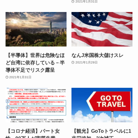
2021年1月31日
【半導体】世界は危険なほ
なんJ米国株大儲けスレ
ど台湾に依存している－半
2021年1月29日
導体不足でリスク露呈
2021年1月31日
【コロナ経済】パート女
【観光】GoToトラベルに1