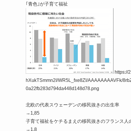
｢青色｣が子育て福祉
https://
hXukTSmmn2I/WR5L_fxe8ZI/AAAAAAAAVFk/8r
0a22fb283d794da448d148d78.png
北欧の代表スウェーデンの移民抜きの出生率
→1,85
子育て福祉をケチるまえの移民抜きのフランス人
→1,8