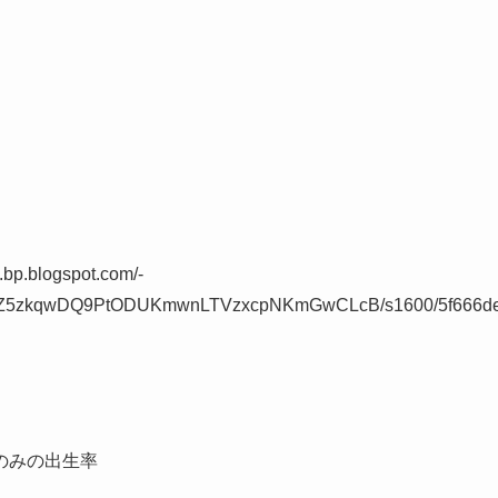
2.bp.blogspot.com/-
bZ5zkqwDQ9PtODUKmwnLTVzxcpNKmGwCLcB/s1600/5f666d
のみの出生率