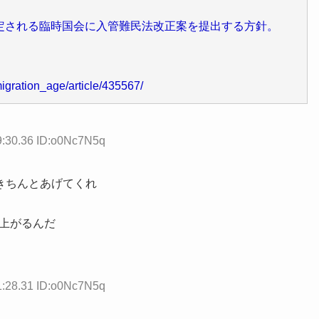
定される臨時国会に入管難民法改正案を提出する方針。
igration_age/article/435567/
9:30.36 ID:o0Nc7N5q
きちんとあげてくれ
は上がるんだ
1:28.31 ID:o0Nc7N5q