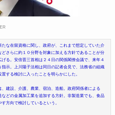
ER
新たな在留資格に関し、政府が、これまで想定していた介
などさらに約１０分野を対象に加える方針であることが分
広げる。安倍晋三首相は２４日の関係閣僚会議で、来年４
う指示。上川陽子法相は同日の記者会見で、法務省の組織
設置する検討に入ったことを明らかにした。
は、建設、介護、農業、宿泊、造船。政府関係者による
造などの金属加工業を追加する方針。非製造業でも、食品
やす方向で検討しているという。